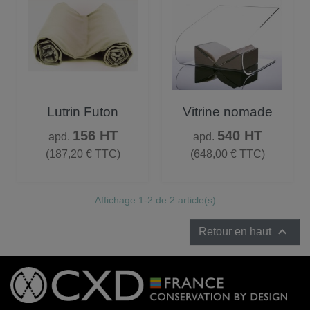
Lutrin Futon
Vitrine nomade
Prix
Prix
156 HT
540 HT
apd.
apd.
(187,20 € TTC)
(648,00 € TTC)
Affichage 1-2 de 2 article(s)

Retour en haut