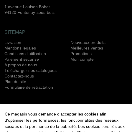
1 avenue Louison Bobet
94120 Fontenay-sous-bois
SITEMAP
Livraison
Nouveaux produits
Mentions légales
Meilleures ventes
Conditions d'utilisation
Promotions
Paiement sécurisé
Mon compte
A propos de nous
Télécharger nos catalogues
Contactez-nous
Plan du site
Formulaire de rétractation
NEWSLETTER
Ce magasin vous demande d'accepter les cookies afin
S’ABONNER
d'optimiser les performances, les fonctionnalités des réseaux
sociaux et la pertinence de la publicité. Les cookies tiers liés aux
Vous pouvez vous désinscrire à tout moment. Vous trouverez