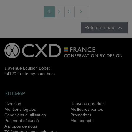
Suivant

1
2
3

Retour en haut
1 avenue Louison Bobet
94120 Fontenay-sous-bois
SITEMAP
Livraison
Nouveaux produits
Mentions légales
Meilleures ventes
Conditions d'utilisation
Promotions
Paiement sécurisé
Mon compte
A propos de nous
Télécharger nos catalogues