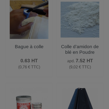
Bague à colle
Colle d’amidon de
blé en Poudre
Prix
Prix
0.63 HT
7.52 HT
apd.
(0,76 € TTC)
(9,02 € TTC)