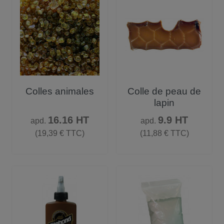
Colles animales
Colle de peau de
lapin
Prix
Prix
16.16 HT
9.9 HT
apd.
apd.
(19,39 € TTC)
(11,88 € TTC)