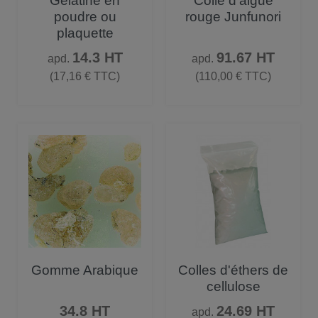
Gélatine en
Colle d'algue
poudre ou
rouge Junfunori
plaquette
Prix
Prix
14.3 HT
91.67 HT
apd.
apd.
(17,16 € TTC)
(110,00 € TTC)
Gomme Arabique
Colles d'éthers de
cellulose
Prix
Prix
34.8 HT
24.69 HT
apd.