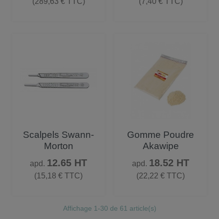
(289,63 € TTC)
(7,40 € TTC)
Scalpels Swann-
Gomme Poudre
Morton
Akawipe
Prix
Prix
12.65 HT
18.52 HT
apd.
apd.
(15,18 € TTC)
(22,22 € TTC)
Affichage 1-30 de 61 article(s)