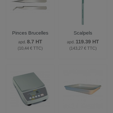
Pinces Brucelles
Scalpels
Prix
Prix
8.7 HT
119.39 HT
apd.
apd.
(10,44 € TTC)
(143,27 € TTC)