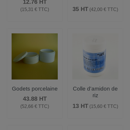
Prix
12.76 HT
Prix
35 HT
(15,31 € TTC)
(42,00 € TTC)
Godets porcelaine
Colle d'amidon de
riz
Prix
43.88 HT
Prix
13 HT
(52,66 € TTC)
(15,60 € TTC)