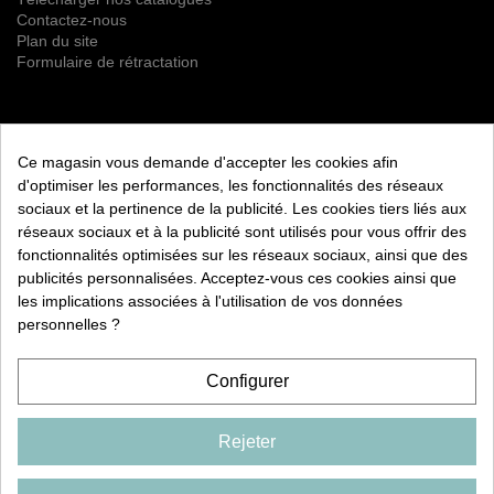
Contactez-nous
Plan du site
Formulaire de rétractation
NEWSLETTER
Ce magasin vous demande d'accepter les cookies afin
S’ABONNER
d'optimiser les performances, les fonctionnalités des réseaux
sociaux et la pertinence de la publicité. Les cookies tiers liés aux
Vous pouvez vous désinscrire à tout moment. Vous trouverez
réseaux sociaux et à la publicité sont utilisés pour vous offrir des
pour cela nos informations de contact dans les conditions
fonctionnalités optimisées sur les réseaux sociaux, ainsi que des
d'utilisation du site.
publicités personnalisées. Acceptez-vous ces cookies ainsi que
les implications associées à l'utilisation de vos données
RETROUVEZ NOUS ÉGALEMENT SUR LES RÉSEAUX
SOCIAUX :
personnelles ?
Configurer
Rejeter
COPYRIGHT 2026 CXD
FRANCE. TOUS DROITS
RESERVÉS