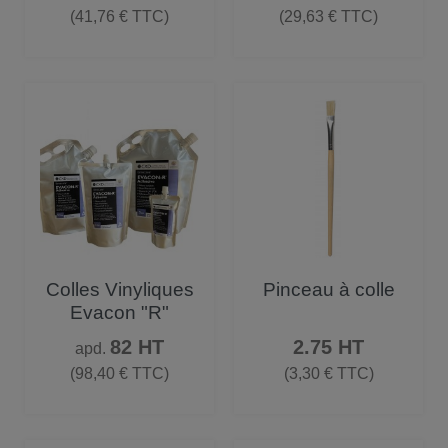
(41,76 € TTC)
(29,63 € TTC)
Colles Vinyliques
Pinceau à colle
Evacon "R"
Prix
Prix
82 HT
2.75 HT
apd.
(98,40 € TTC)
(3,30 € TTC)