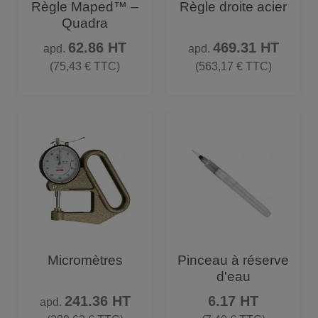
Règle Maped™ –
Règle droite acier
Quadra
Prix
Prix
62.86 HT
469.31 HT
apd.
apd.
(75,43 € TTC)
(563,17 € TTC)
Micromètres
Pinceau à réserve
d'eau
Prix
Prix
241.36 HT
6.17 HT
apd.