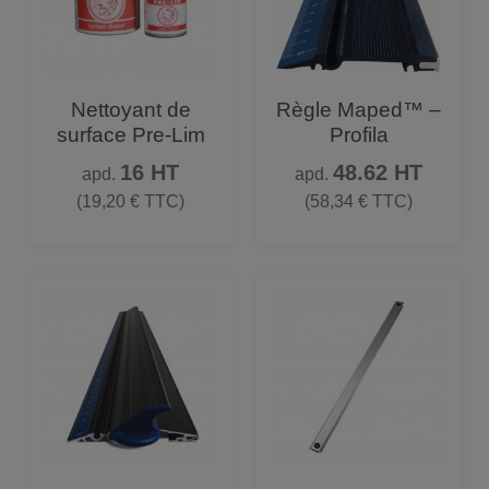
Nettoyant de
Règle Maped™ –
surface Pre-Lim
Profila
Prix
Prix
16 HT
48.62 HT
apd.
apd.
(19,20 € TTC)
(58,34 € TTC)