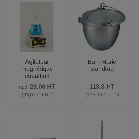
Agitateur
Bain Marie
magnétique
standard
chauffant
Prix
Prix
28.06 HT
113.3 HT
apd.
(33,67 € TTC)
(135,96 € TTC)