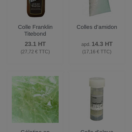
Colle Franklin
Colles d'amidon
Titebond
Prix
Prix
23.1 HT
14.3 HT
apd.
(27,72 € TTC)
(17,16 € TTC)