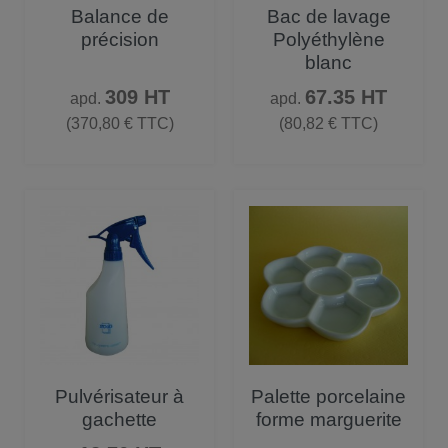
Balance de
Bac de lavage
précision
Polyéthylène
blanc
Prix
Prix
309 HT
67.35 HT
apd.
apd.
(370,80 € TTC)
(80,82 € TTC)
Pulvérisateur à
Palette porcelaine
gachette
forme marguerite