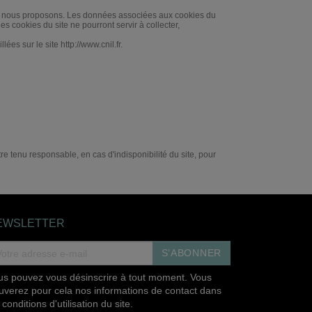
 que nous proposons. Les données associées aux cookies du
s cookies du site ne pourront servir à collecter,
s sur le site http://www.cnil.fr.
re tenu responsable, en cas d'indisponibilité du site, pour
EWSLETTER
S’ABONNER
us pouvez vous désinscrire à tout moment. Vous
ouverez pour cela nos informations de contact dans
 conditions d'utilisation du site.