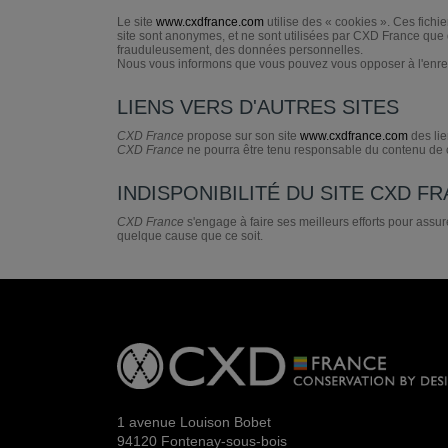
Le site
www.cxdfrance.com
utilise des « cookies ». Ces fich
site sont anonymes, et ne sont utilisées par CXD France que d
frauduleusement, des données personnelles.
Nous vous informons que vous pouvez vous opposer à l'enregist
LIENS VERS D'AUTRES SITES
CXD France
propose sur son site
www.cxdfrance.com
des lie
CXD France
ne pourra être tenu responsable du contenu de ces 
INDISPONIBILITÉ DU SITE CXD F
CXD France
s'engage à faire ses meilleurs efforts pour assur
quelque cause que ce soit.
1 avenue Louison Bobet
94120 Fontenay-sous-bois