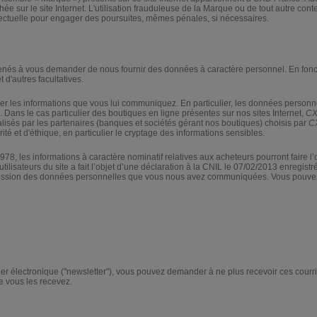
chée sur le site Internet. L'utilisation frauduleuse de la Marque ou de tout autre conte
ellectuelle pour engager des poursuites, mêmes pénales, si nécessaires.
enés à vous demander de nous fournir des données à caractère personnel. En fonct
 d'autres facultatives.
er les informations que vous lui communiquez. En particulier, les données personnell
. Dans le cas particulier des boutiques en ligne présentes sur nos sites Internet,
CX
lisés par les partenaires (banques et sociétés gérant nos boutiques) choisis par
C
ité et d'éthique, en particulier le cryptage des informations sensibles.
78, les informations à caractère nominatif relatives aux acheteurs pourront faire l
tilisateurs du site a fait l’objet d’une déclaration à la CNIL le 07/02/2013 enregis
ppression des données personnelles que vous nous avez communiquées. Vous pouvez 
er électronique ("newsletter"), vous pouvez demander à ne plus recevoir ces courri
ue vous les recevez.