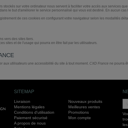
iers stockés sur votre ordinateur nous servent à faciliter votre accès aux services
ans le but d'améliorer le service personnalisé qui vous est destiné. En aucun cas le
rement de ces cookies en configurant votre navigateur selon les modalités détaillée
ns vers des sites tiers.
sites et de l'usage qui pourra en être fait par les utilisateurs.
RANCE
er aux utilisateurs une accessibilité du site à tout moment.
CXD France
ne pourra êt
SITEMAP
N
Livraison
Nouveaux produits
Mentions légales
Meilleures ventes
Conditions d'utilisation
Promotions
Vo
Paiement sécurisé
Mon compte
tr
A propos de nous
les