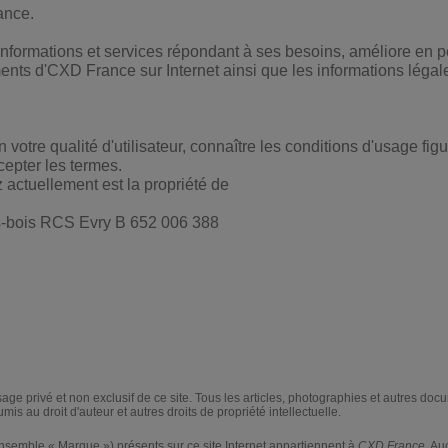
ance.
informations et services répondant à ses besoins, améliore en 
ts d'CXD France sur Internet ainsi que les informations légale
votre qualité d'utilisateur, connaître les conditions d'usage figu
ccepter les termes.
actuellement est la propriété de
-bois RCS Evry B 652 006 388
age privé et non exclusif de ce site. Tous les articles, photographies et autres docum
mis au droit d'auteur et autres droits de propriété intellectuelle.
emble « Marque ») présents sur ce site Internet appartiennent à
CXD France
. Au