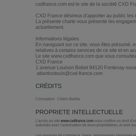
cxdfrance.com est le site de la société CXD Fr
CXD France désireux d'apporter au public les 
La présente charte vous présente les engagemen
actuellement.
Informations légales
En naviguant sur ce site, vous êtes présumé, en 
relatives à certains services de ce site et en a
Le site www.cxdfrance.com que vous consultez 
CXD France
1 avenue Louison Bobet 94120 Fontenay-sous
atlantisstouls@cxd-france.com
CRÉDITS
Conception : Cédric Barblu
PROPRIETE INTELLECTUELLE
L'accès au site
www.cxdfrance.com
vous confère un droit d'us
autorisés avec l'autorisation de leurs propriétaires, et sont sou
Les marques de commerce, logos, personnages (désignés ens