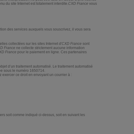
nu du site Internet est totalement interdite.
CXD France
vous
ion des services auxquels vous souscrivez, il vous sera
es collectées sur les sites Internet d'
CXD France
sont
D France
ne collecte strictement aucune information
XD France
pour le paiement en ligne. Ces partenaires
’objet d’un traitement automatisé. Le traitement automatisé
trée sous le numéro
1650714
.
exercer ce droit en envoyant un courrier à :
ers soit comme indiqué ci-dessus, soit en suivant les