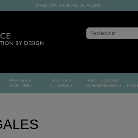
10 ANS D’UNION, 35 ANS DE PASSION !
PAPIERS &
BOITES &
PROTECTIONS
CARTONS
CHEMISES
TRANSPARENTES
PHO
GALES