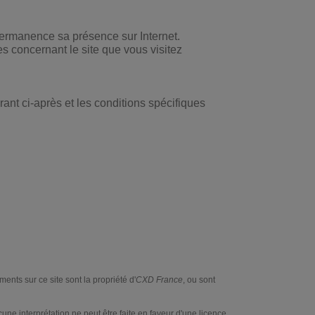
permanence sa présence sur Internet.
s concernant le site que vous visitez
rant ci-après et les conditions spécifiques
ents sur ce site sont la propriété d'
CXD France
, ou sont
cune interprétation ne peut être faite en faveur d'une licence