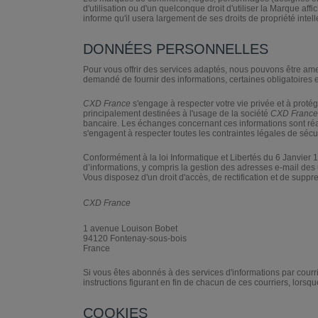
d'utilisation ou d'un quelconque droit d'utiliser la Marque affi
informe qu'il usera largement de ses droits de propriété int
DONNÉES PERSONNELLES
Pour vous offrir des services adaptés, nous pouvons être am
demandé de fournir des informations, certaines obligatoires et
CXD France
s'engage à respecter votre vie privée et à protég
principalement destinées à l'usage de la société
CXD France
bancaire. Les échanges concernant ces informations sont réa
s'engagent à respecter toutes les contraintes légales de sécur
Conformément à la loi Informatique et Libertés du 6 Janvier 19
d’informations, y compris la gestion des adresses e-mail des u
Vous disposez d'un droit d'accès, de rectification et de su
CXD France
1 avenue Louison Bobet
94120 Fontenay-sous-bois
France
Si vous êtes abonnés à des services d'informations par courri
instructions figurant en fin de chacun de ces courriers, lorsq
COOKIES