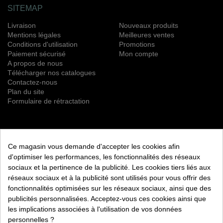
SITEMAP
Livraison
Nouveaux produits
Mentions légales
Meilleures ventes
Conditions d'utilisation
Promotions
Paiement sécurisé
Mon compte
A propos de nous
Télécharger nos catalogues
Contactez-nous
Plan du site
Formulaire de rétractation
NEWSLETTER
Ce magasin vous demande d'accepter les cookies afin
S’ABONNER
d'optimiser les performances, les fonctionnalités des réseaux
sociaux et la pertinence de la publicité. Les cookies tiers liés aux
Vous pouvez vous désinscrire à tout moment. Vous trouverez
réseaux sociaux et à la publicité sont utilisés pour vous offrir des
pour cela nos informations de contact dans les conditions
fonctionnalités optimisées sur les réseaux sociaux, ainsi que des
d'utilisation du site.
publicités personnalisées. Acceptez-vous ces cookies ainsi que
les implications associées à l'utilisation de vos données
RETROUVEZ NOUS ÉGALEMENT SUR LES RÉSEAUX
SOCIAUX :
personnelles ?