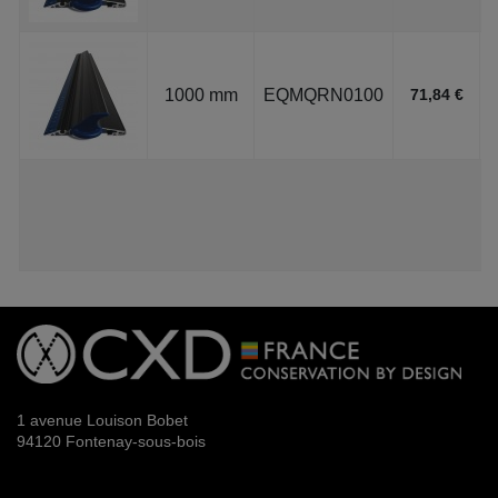
1000 mm
EQMQRN0100
71,84 €
1 avenue Louison Bobet
94120 Fontenay-sous-bois