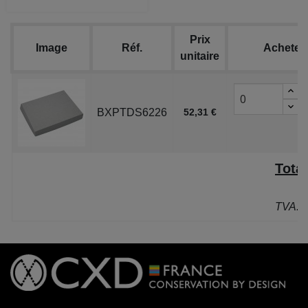
Prix
Image
Réf.
Acheter
unitaire
BXPTDS6226
52,31 €
Total
P
TVA: 2