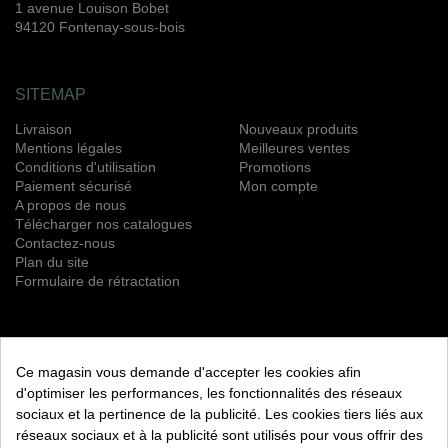
1 avenue Louison Bobet
94120 Fontenay-sous-bois
SITEMAP
Livraison
Nouveaux produits
Mentions légales
Meilleures ventes
Conditions d'utilisation
Promotions
Paiement sécurisé
Mon compte
A propos de nous
Télécharger nos catalogues
Contactez-nous
Plan du site
Formulaire de rétractation
NEWSLETTER
Ce magasin vous demande d'accepter les cookies afin
S’ABONNER
d'optimiser les performances, les fonctionnalités des réseaux
sociaux et la pertinence de la publicité. Les cookies tiers liés aux
Vous pouvez vous désinscrire à tout moment. Vous trouverez
réseaux sociaux et à la publicité sont utilisés pour vous offrir des
pour cela nos informations de contact dans les conditions