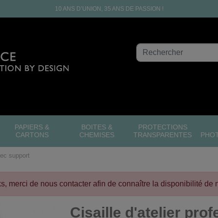
10 ANS D’UNION, 35 ANS DE PASSION !
PAPIERS &
BOITES &
PROTECTIONS
CARTONS
CHEMISES
TRANSPARENTES
PHO
vec support
cks, merci de nous contacter afin de connaître la disponibilité de 
Cisaille d'atelier pro