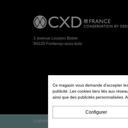
1 avenue Louison Bobet
94120 Fontenay-sous-bois
Ce magasin vous demande d'accepter les co
publicité. Les cookies tiers liés aux résea
ainsi que des publicités personnalisées. A
Configurer
COPYRIGHT 2026 CXD FRANCE. TOUS DROITS 