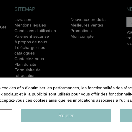
SITEMAP
N
Livraison
Nouveaux produits
Mentions légales
Meilleures ventes
Conditions d'utilisation
Promotions
Vo
Paiement sécurisé
Mon compte
tr
A propos de nous
les
Télécharger nos
catalogues
Contactez-nous
Plan du site
Formulaire de
rétractation
RETROUVEZ NOUS ÉGALEMENT SUR LES
okies afin d'optimiser les performances, les fonctionnalités des rése
RÉSEAUX SOCIAUX :
ux sociaux et à la publicité sont utilisés pour vous offrir des fonctionnal
cceptez-vous ces cookies ainsi que les implications associées à l'utili
Rejeter
RESERVÉS
Livraison
Menti