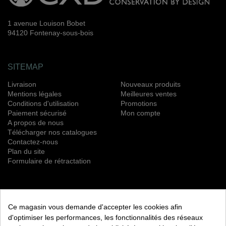
1 avenue Louison Bobet
94120 Fontenay-sous-bois
SITEMAP
Livraison
Nouveaux produits
Mentions légales
Meilleures ventes
Conditions d'utilisation
Promotions
Paiement sécurisé
Mon compte
A propos de nous
Télécharger nos catalogues
Contactez-nous
Plan du site
Formulaire de rétractation
NEWSLETTER
Ce magasin vous demande d'accepter les cookies afin
S’ABONNER
d'optimiser les performances, les fonctionnalités des réseaux