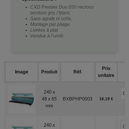
CXD Premier Duo 650 microns
bicolore gris / blanc.
Sans agrafe ni colle.
Montage par pliage.
Livrées à plat.
Vendue à l’unité.
Prix
Image
Produit
Réf.
unitaire
240 x
48 x 65
BXBPHP0003
16,19 €
mm
240 x