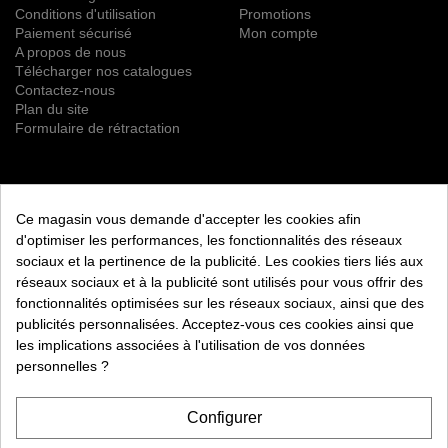
Conditions d'utilisation
Promotions
Paiement sécurisé
Mon compte
A propos de nous
Télécharger nos catalogues
Contactez-nous
Plan du site
Formulaire de rétractation
NEWSLETTER
Ce magasin vous demande d'accepter les cookies afin
S’ABONNER
d'optimiser les performances, les fonctionnalités des réseaux
sociaux et la pertinence de la publicité. Les cookies tiers liés aux
Vous pouvez vous désinscrire à tout moment. Vous trouverez
réseaux sociaux et à la publicité sont utilisés pour vous offrir des
pour cela nos informations de contact dans les conditions
fonctionnalités optimisées sur les réseaux sociaux, ainsi que des
d'utilisation du site.
publicités personnalisées. Acceptez-vous ces cookies ainsi que
les implications associées à l'utilisation de vos données
RETROUVEZ NOUS ÉGALEMENT SUR LES RÉSEAUX
SOCIAUX :
personnelles ?
Configurer