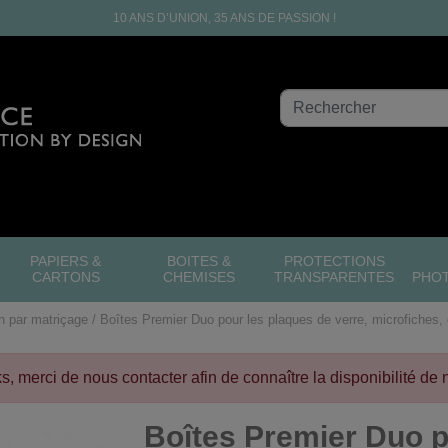
10 ANS D’UNION, 35 ANS DE PASSION !
PAPIERS &
BOITES &
PROTECTIONS
CARTONS
CHEMISES
TRANSPARENTES
PHO
n par matriçage
Boîtes Premier Duo pour les plaques de verre, microfiches,
cks, merci de nous contacter afin de connaître la disponibilité de 
Boîtes Premier Duo p