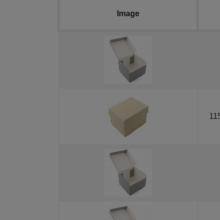
Image
11