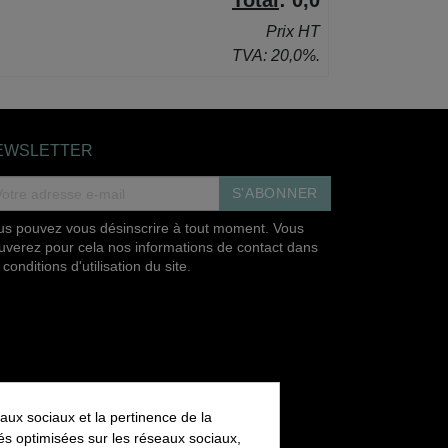
Total
:
0,0
Prix HT
TVA: 20,0%.
EWSLETTER
S’ABONNER
us pouvez vous désinscrire à tout moment. Vous
ouverez pour cela nos informations de contact dans
 conditions d'utilisation du site.
aux sociaux et la pertinence de la
ités optimisées sur les réseaux sociaux,