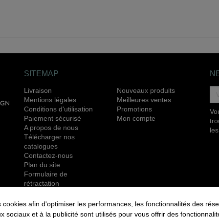
SITEMAP
N
Livraison
Nouveaux produits
Mentions légales
Meilleures ventes
Conditions d'utilisation
Promotions
Vo
Paiement sécurisé
Mon compte
tr
A propos de nous
les
Télécharger nos
catalogues
Contactez-nous
Plan du site
Formulaire de
rétractation
RETROUVEZ NOUS ÉGALEMENT SUR LES
okies afin d'optimiser les performances, les fonctionnalités des rése
RÉSEAUX SOCIAUX :
ux sociaux et à la publicité sont utilisés pour vous offrir des fonctionnal