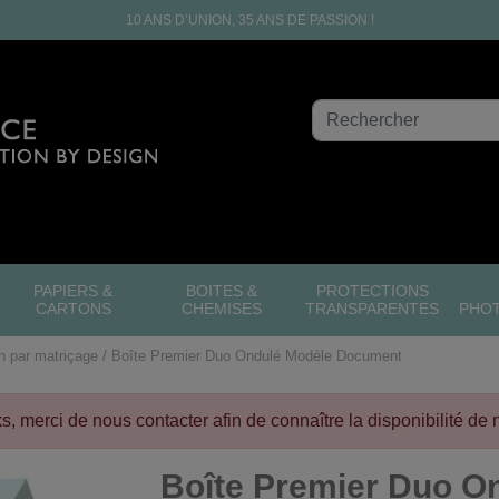
10 ANS D’UNION, 35 ANS DE PASSION !
PAPIERS &
BOITES &
PROTECTIONS
CARTONS
CHEMISES
TRANSPARENTES
PHO
n par matriçage
Boîte Premier Duo Ondulé Modèle Document
cks, merci de nous contacter afin de connaître la disponibilité de 
Boîte Premier Duo O