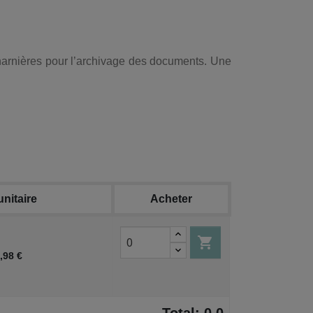
charnières pour l’archivage des documents. Une
unitaire
Acheter

,98 €