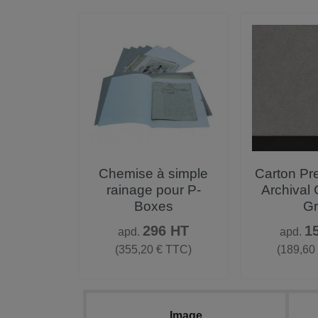
Aperçu rapide
Aperçu


Chemise à simple
Carton Pr
rainage pour P-
Archival
Boxes
Gr
Prix
Pr
296 HT
1
apd.
apd.
(355,20 € TTC)
(189,60
Image