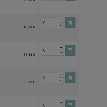

48,88 €

37,59 €

33,73 €
