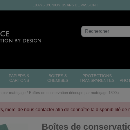
10 ANS D’UNION, 35 ANS DE PASSION !
PAPIERS &
BOITES &
PROTECTIONS
CARTONS
CHEMISES
TRANSPARENTES
PHO
n par matriçage
Boîtes de conservation découpe par matriçage 1300µ
cks, merci de nous contacter afin de connaître la disponibilité de 
Boîtes de conservati