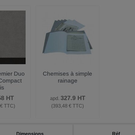
 rapide
Aperçu rapide

emier Duo
Chemises à simple
 Compact
rainage
is
ix
Prix
58 HT
327.9 HT
apd.
 € TTC)
(393,48 € TTC)
Dimensions
Réf.