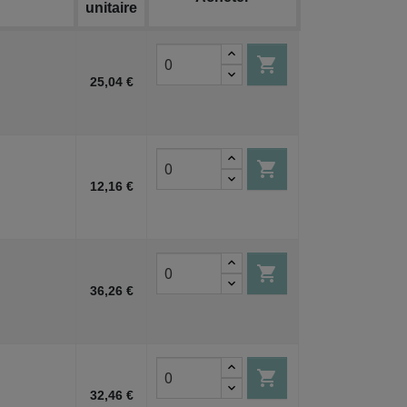
unitaire

25,04 €

12,16 €

36,26 €

32,46 €