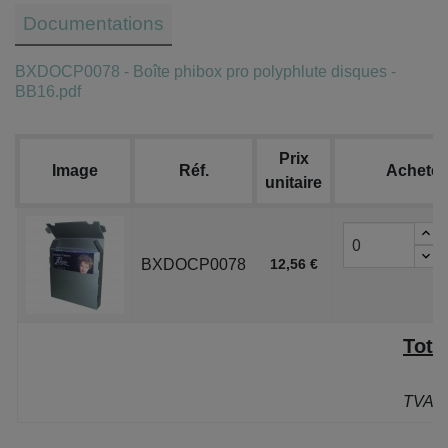
Documentations
BXDOCP0078 - Boîte phibox pro polyphlute disques -
BB16.pdf
Prix
Image
Réf.
Acheter
unitaire
BXDOCP0078
12,56 €
Tota
P
TVA: 