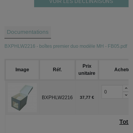
VOIR LES DÉCLINAISONS
Documentations
BXPHLW2216 - boîtes premier duo modèle MH - FB05.pdf
Prix
Image
Réf.
Acheter
unitaire
BXPHLW2216
37,77 €
Tota
P