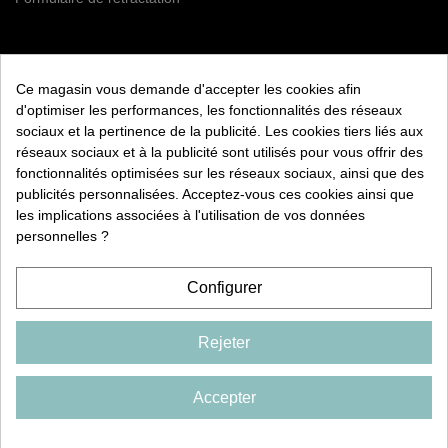
NEWSLETTER
Ce magasin vous demande d'accepter les cookies afin
S’ABONNER
d'optimiser les performances, les fonctionnalités des réseaux
sociaux et la pertinence de la publicité. Les cookies tiers liés aux
Vous pouvez vous désinscrire à tout moment. Vous trouverez
réseaux sociaux et à la publicité sont utilisés pour vous offrir des
pour cela nos informations de contact dans les conditions
fonctionnalités optimisées sur les réseaux sociaux, ainsi que des
d'utilisation du site.
publicités personnalisées. Acceptez-vous ces cookies ainsi que
les implications associées à l'utilisation de vos données
RETROUVEZ NOUS ÉGALEMENT SUR LES RÉSEAUX
SOCIAUX :
personnelles ?
Configurer
Rejeter
COPYRIGHT 2026 CXD
FRANCE. TOUS DROITS
RESERVÉS
Accepter
Livraison
Mentions légales
Conditions d'utilisation
Promotions