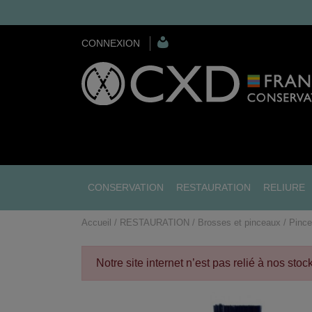
CONNEXION
CONSERVATION
RESTAURATION
RELIURE
Accueil
RESTAURATION
Brosses et pinceaux
Pince
Notre site internet n’est pas relié à nos sto