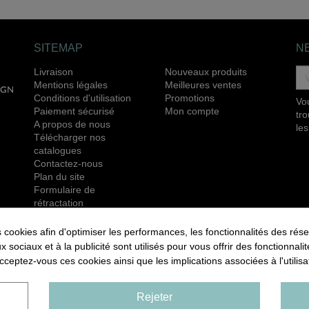
SITEMAP
N
Livraison
Nouveaux produits
Mentions légales
Meilleures ventes
Conditions d'utilisation
Promotions
Vo
Paiement sécurisé
Mon compte
tr
A propos de nous
les
Télécharger nos
catalogues
Contactez-nous
Plan du site
Formulaire de
rétractation
RETROUVEZ NOUS ÉGALEMENT SUR LES
okies afin d'optimiser les performances, les fonctionnalités des rése
RÉSEAUX SOCIAUX :
ux sociaux et à la publicité sont utilisés pour vous offrir des fonctionnal
cceptez-vous ces cookies ainsi que les implications associées à l'utili
Rejeter