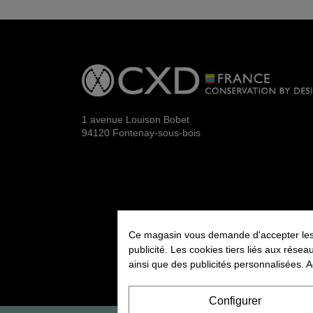
1 avenue Louison Bobet
94120 Fontenay-sous-bois
Ce magasin vous demande d'accepter les co
publicité. Les cookies tiers liés aux résea
ainsi que des publicités personnalisées. A
Configurer