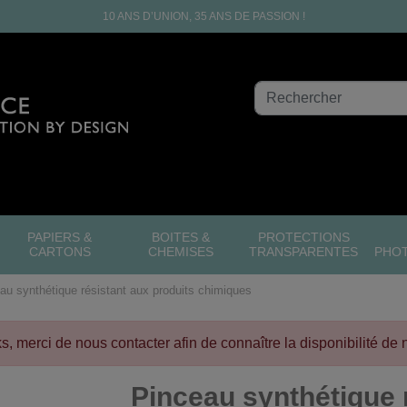
10 ANS D’UNION, 35 ANS DE PASSION !
PAPIERS &
BOITES &
PROTECTIONS
CARTONS
CHEMISES
TRANSPARENTES
PHO
au synthétique résistant aux produits chimiques
cks, merci de nous contacter afin de connaître la disponibilité de 
Pinceau synthétique 