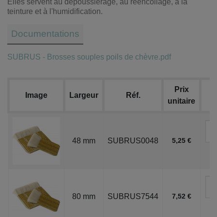
Elles servent au dépoussiérage, au réencollage, à la
teinture et à l'humidification.
Documentations
SUBRUS - Brosses souples poils de chèvre.pdf
Prix
Image
Largeur
Réf.
unitaire
48 mm
SUBRUS0048
5,25 €
80 mm
SUBRUS7544
7,52 €