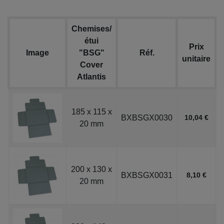
Chemises/
étui
Prix
Image
"BSG"
Réf.
unitaire
Cover
Atlantis
185 x 115 x
BXBSGX0030
10,04 €
20 mm
200 x 130 x
BXBSGX0031
8,10 €
20 mm