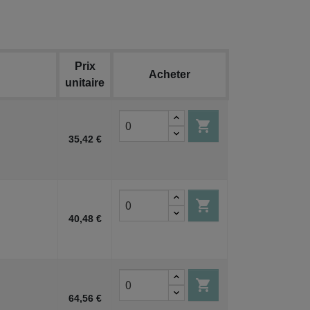
Prix
Acheter
unitaire

35,42 €

40,48 €

64,56 €