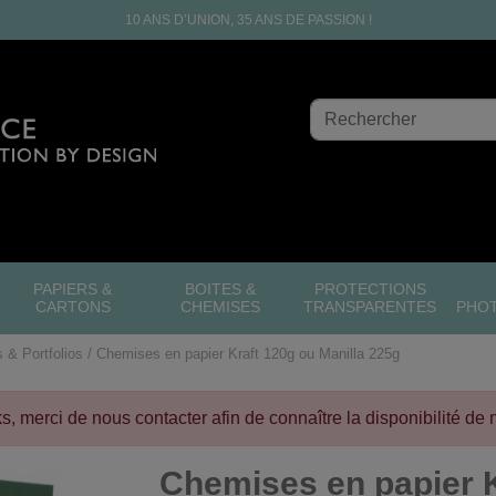
10 ANS D’UNION, 35 ANS DE PASSION !
PAPIERS &
BOITES &
PROTECTIONS
CARTONS
CHEMISES
TRANSPARENTES
PHO
 & Portfolios
Chemises en papier Kraft 120g ou Manilla 225g
cks, merci de nous contacter afin de connaître la disponibilité de 
Chemises en papier K