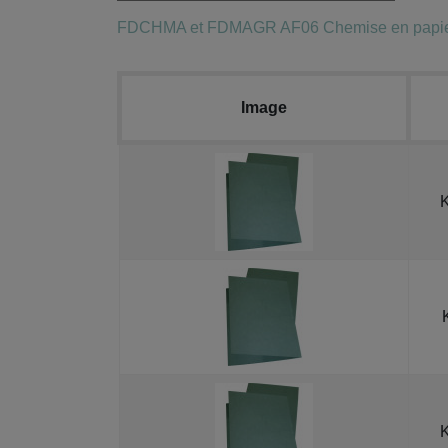
FDCHMA et FDMAGR AF06 Chemise en papier H
Image
K
K