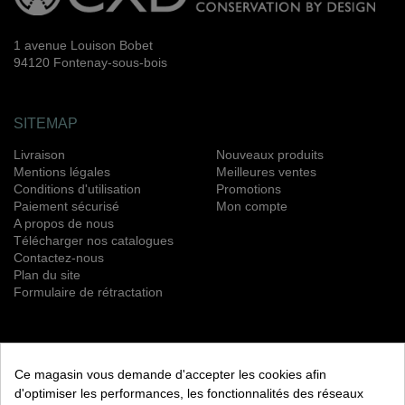
1 avenue Louison Bobet
94120 Fontenay-sous-bois
SITEMAP
Livraison
Nouveaux produits
Mentions légales
Meilleures ventes
Conditions d'utilisation
Promotions
Paiement sécurisé
Mon compte
A propos de nous
Télécharger nos catalogues
Contactez-nous
Plan du site
Formulaire de rétractation
NEWSLETTER
Ce magasin vous demande d'accepter les cookies afin
S’ABONNER
d'optimiser les performances, les fonctionnalités des réseaux