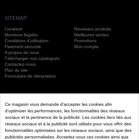
SITEMAP
Livraison
Nouveaux produits
Mentions légales
Meilleures ventes
Conditions d'utilisation
Promotions
Paiement sécurisé
Mon compte
A propos de nous
Télécharger nos catalogues
Contactez-nous
Plan du site
Formulaire de rétractation
NEWSLETTER
Ce magasin vous demande d'accepter les cookies afin
S’ABONNER
d'optimiser les performances, les fonctionnalités des réseaux
sociaux et la pertinence de la publicité. Les cookies tiers liés aux
Vous pouvez vous désinscrire à tout moment. Vous trouverez
réseaux sociaux et à la publicité sont utilisés pour vous offrir des
pour cela nos informations de contact dans les conditions
fonctionnalités optimisées sur les réseaux sociaux, ainsi que des
d'utilisation du site.
publicités personnalisées. Acceptez-vous ces cookies ainsi que