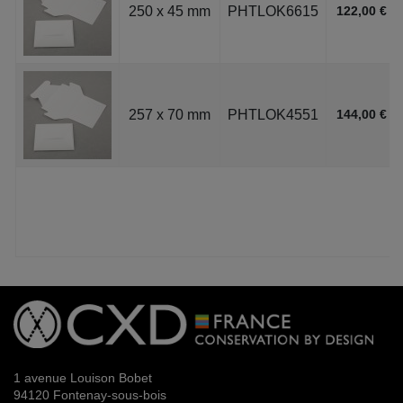
250 x 45 mm
PHTLOK6615
122,00 €
257 x 70 mm
PHTLOK4551
144,00 €
1 avenue Louison Bobet
94120 Fontenay-sous-bois