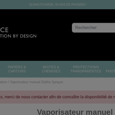
10 ANS D’UNION, 35 ANS DE PASSION !
PAPIERS &
BOITES &
PROTECTIONS
CARTONS
CHEMISES
TRANSPARENTES
PHO
ation
Vaporisateur manuel Dahlia Sprayer
cks, merci de nous contacter afin de connaître la disponibilité de 
Vaporisateur manuel 