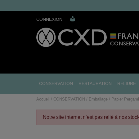
CONNEXION
CONSERVATION
RESTAURATION
RELIURE
Accueil
CONSERVATION
Emballage
Papier Pergam
Notre site internet n’est pas relié à nos sto