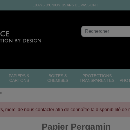
10 ANS D’UNION, 35 ANS DE PASSION !
PAPIERS &
BOITES &
PROTECTIONS
CARTONS
CHEMISES
TRANSPARENTES
PHO
in
cks, merci de nous contacter afin de connaître la disponibilité de 
Papier Pergamin