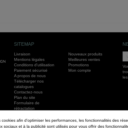
SITEMAP
N
Livraison
Nouveaux produits
Mentions légales
Meilleures ventes
Conditions d'utilisation
Promotions
Vo
Paiement sécurisé
Mon compte
tr
A propos de nous
les
Télécharger nos
catalogues
Contactez-nous
Plan du site
Formulaire de
rétractation
RETROUVEZ NOUS ÉGALEMENT SUR LES
okies afin d'optimiser les performances, les fonctionnalités des rése
RÉSEAUX SOCIAUX :
ux sociaux et à la publicité sont utilisés pour vous offrir des fonctionnal