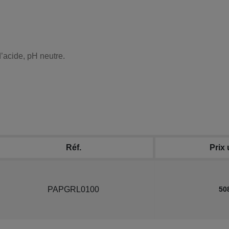
d’acide, pH neutre.
Réf.
Prix 
PAPGRL0100
50