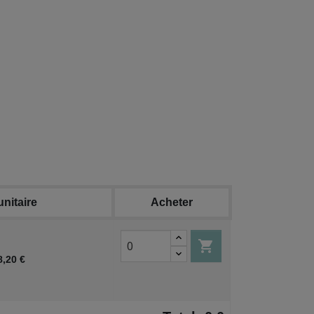
unitaire
Acheter

8,20 €