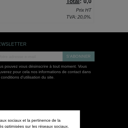
Total
:
0,0
Prix HT
TVA: 20,0%.
EWSLETTER
S’ABONNER
us pouvez vous désinscrire à tout moment. Vous
ouverez pour cela nos informations de contact dans
 conditions d'utilisation du site.
aux sociaux et la pertinence de la
ités optimisées sur les réseaux sociaux,