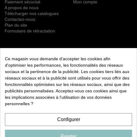
Paiement sécurisé
Mon compte
A propos de nous
Télécharger nos catalogues
Contactez-nous
Plan du site
Formulaire de rétractation
NEWSLETTER
Ce magasin vous demande d'accepter les cookies afin
S’ABONNER
d'optimiser les performances, les fonctionnalités des réseaux
sociaux et la pertinence de la publicité. Les cookies tiers liés aux
Vous pouvez vous désinscrire à tout moment. Vous trouverez
réseaux sociaux et à la publicité sont utilisés pour vous offrir des
pour cela nos informations de contact dans les conditions
fonctionnalités optimisées sur les réseaux sociaux, ainsi que des
d'utilisation du site.
publicités personnalisées. Acceptez-vous ces cookies ainsi que
les implications associées à l'utilisation de vos données
RETROUVEZ NOUS ÉGALEMENT SUR LES RÉSEAUX
SOCIAUX :
personnelles ?
Configurer
Rejeter