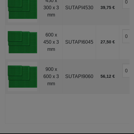
450 x
300 x 3
SUTAPI4530
39,75 €
mm
600 x
450 x 3
SUTAPI6045
27,50 €
mm
900 x
600 x 3
SUTAPI9060
56,12 €
mm