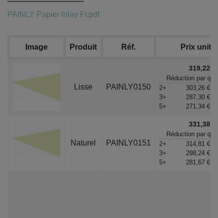
PAINLY Papier Inlay Fr.pdf
Image
Produit
Réf.
Prix unitai
319,22 €
Réduction par qua
Lisse
PAINLY0150
2+
303,26 €
3+
287,30 €
5+
271,34 €
331,38 €
Réduction par qua
Naturel
PAINLY0151
2+
314,81 €
3+
298,24 €
5+
281,67 €