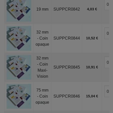
19 mm
SUPPCR0842
4,03 €
32 mm
- Coin
SUPPCR0844
10,52 €
opaque
32 mm
- Coin
SUPPCR0845
10,91 €
Maxi-
Vision
75 mm
- Coin
SUPPCR0846
15,04 €
opaque