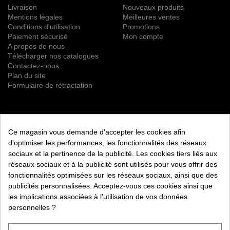
Livraison
Nouveaux produits
Mentions légales
Meilleures ventes
Conditions d'utilisation
Promotions
Paiement sécurisé
Mon compte
A propos de nous
Télécharger nos catalogues
Contactez-nous
Plan du site
Formulaire de rétractation
NEWSLETTER
Ce magasin vous demande d'accepter les cookies afin
S’ABONNER
d'optimiser les performances, les fonctionnalités des réseaux
sociaux et la pertinence de la publicité. Les cookies tiers liés aux
Vous pouvez vous désinscrire à tout moment. Vous trouverez
réseaux sociaux et à la publicité sont utilisés pour vous offrir des
pour cela nos informations de contact dans les conditions
fonctionnalités optimisées sur les réseaux sociaux, ainsi que des
d'utilisation du site.
publicités personnalisées. Acceptez-vous ces cookies ainsi que
les implications associées à l'utilisation de vos données
RETROUVEZ NOUS ÉGALEMENT SUR LES RÉSEAUX
SOCIAUX :
personnelles ?