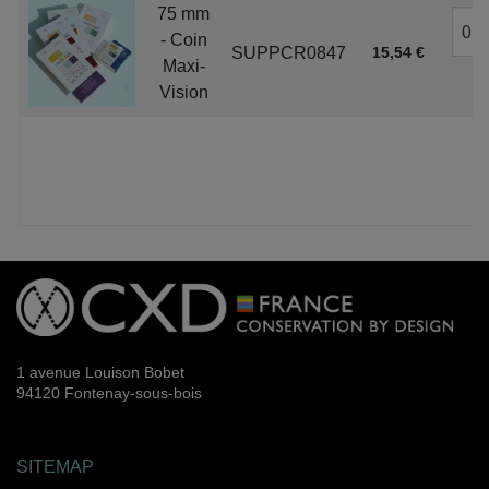
75 mm
- Coin
SUPPCR0847
15,54 €
Maxi-
Vision
1 avenue Louison Bobet
94120 Fontenay-sous-bois
SITEMAP