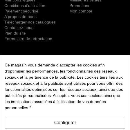
Conditions d'utilisation
Promotions
Paiement sécurisé
Mon compte
A propos de nous
Télécharger nos catalogues
Contactez-nous
Plan du site
Formulaire de rétractation
NEWSLETTER
Ce magasin vous demande d'accepter les cookies afin
S’ABONNER
d'optimiser les performances, les fonctionnalités des réseaux
sociaux et la pertinence de la publicité. Les cookies tiers liés aux
Vous pouvez vous désinscrire à tout moment. Vous trouverez
réseaux sociaux et à la publicité sont utilisés pour vous offrir des
pour cela nos informations de contact dans les conditions
fonctionnalités optimisées sur les réseaux sociaux, ainsi que des
d'utilisation du site.
publicités personnalisées. Acceptez-vous ces cookies ainsi que
les implications associées à l'utilisation de vos données
RETROUVEZ NOUS ÉGALEMENT SUR LES RÉSEAUX
SOCIAUX :
personnelles ?
Configurer