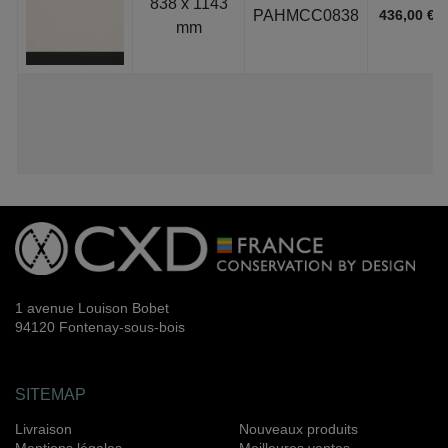
838 x 1143
PAHMCC0838
436,00 €
mm
1 avenue Louison Bobet
94120 Fontenay-sous-bois
SITEMAP
Livraison
Nouveaux produits
Mentions légales
Meilleures ventes