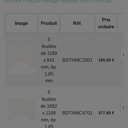
BDTHM Timecare Heritage Museum 100% Coton.pdf
Prix
Image
Produit
Réf.
unitaire
5
feuilles
de 1189
x 841
BDTHMC3301
165,00 €
mm, ép.
1,65
mm
5
feuilles
de 1682
x 1189
BDTHMC4701
377,80 €
mm, ép.
1,65