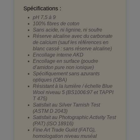
Spécifications :
pH 7,5 à 9
100% fibres de coton
Sans acide, ni lignine, ni soufre
Réserve alcaline avec du carbonate
de calcium (sauf les références en
blanc cassé : sans réserve alcaline)
Encollage interne AKD
Encollage en surface (poudre
d’amidon pure non ionique)
Spécifiquement sans azurants
optiques (OBA)
Résistant à la lumière / échelle Blue
Wool niveau 5 (BS1006:97 et TAPPI
T 475)
Satisfait au Silver Tarnish Test
(ASTM D 2043)
Satisfait au Photographic Activity Test
(PAT) (ISO 18916)
Fine Art Trade Guild (FATG),
homologation niveau muséal