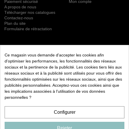
Paiement sécurisé
Mon compte
A propos de nous
Télécharger nos catalogues
Contactez-nous
Plan du site
Formulaire de rétractation
NEWSLETTER
Ce magasin vous demande d'accepter les cookies afin
S’ABONNER
d'optimiser les performances, les fonctionnalités des réseaux
sociaux et la pertinence de la publicité. Les cookies tiers liés aux
Vous pouvez vous désinscrire à tout moment. Vous trouverez
réseaux sociaux et à la publicité sont utilisés pour vous offrir des
pour cela nos informations de contact dans les conditions
fonctionnalités optimisées sur les réseaux sociaux, ainsi que des
d'utilisation du site.
publicités personnalisées. Acceptez-vous ces cookies ainsi que
les implications associées à l'utilisation de vos données
RETROUVEZ NOUS ÉGALEMENT SUR LES RÉSEAUX
SOCIAUX :
personnelles ?
Configurer
Rejeter