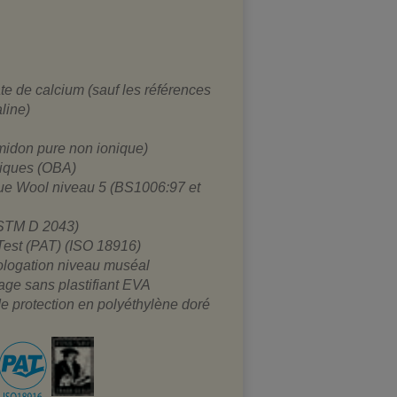
e de calcium (sauf les références
line)
midon pure non ionique)
tiques (OBA)
Blue Wool niveau 5 (BS1006:97 et
(ASTM D 2043)
 Test (PAT) (ISO 18916)
ologation niveau muséal
ge sans plastifiant EVA
e protection en polyéthylène doré