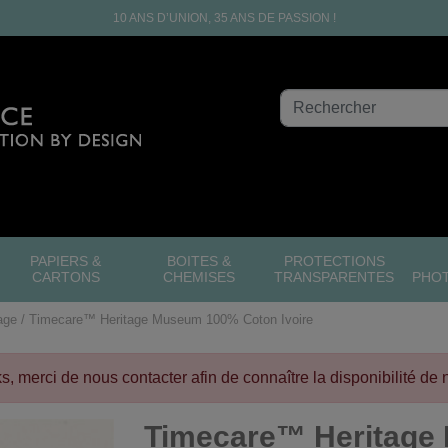
10 ANS D’UNION, 35 ANS DE PASSION !
PAPIERS &
BOITES &
PROTECTIONS
CARTONS
CHEMISES
TRANSPARENTES
PHO
age
Timecare™ Heritage Museum 100% Coton Ivoire
cks, merci de nous contacter afin de connaître la disponibilité de 
Timecare™ Heritage