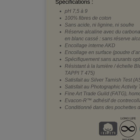
Spécifications :
pH 7,5 à 9
100% fibres de coton
Sans acide, ni lignine, ni soufre
Réserve alcaline avec du carbonat
en blanc cassé : sans réserve alca
Encollage interne AKD
Encollage en surface (poudre d’a
Spécifiquement sans azurants op
Résistant à la lumière / échelle 
TAPPI T 475)
Satisfait au Silver Tarnish Test 
Satisfait au Photographic Activity
Fine Art Trade Guild (FATG), hom
Evacon-R™ adhésif de contrecolla
Conditionné dans des pochettes d