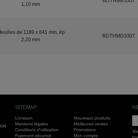
BDTHMB3307
1,10 mm
feuilles de 1189 x 841 mm, ép.
BDTHMD3307
2,20 mm
SITEMAP
N
Livraison
Nouveaux produits
Mentions légales
Meilleures ventes
Conditions d'utilisation
Promotions
Vo
Paiement sécurisé
Mon compte
tr