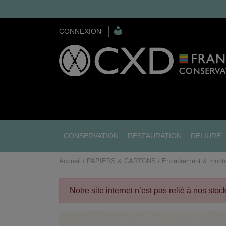
CONNEXION
CONSERVATION
RESTAURATION
RELIURE
Accueil
PAPIERS & CARTONS
Encadrement & mont
Notre site internet n’est pas relié à nos sto