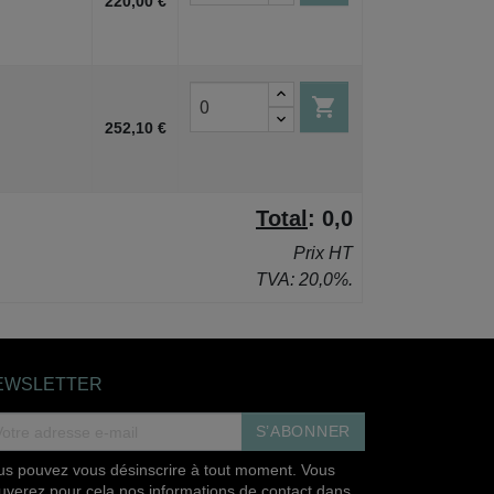
220,00 €

252,10 €
Total
:
0,0
Prix HT
TVA: 20,0%.
EWSLETTER
S’ABONNER
us pouvez vous désinscrire à tout moment. Vous
ouverez pour cela nos informations de contact dans