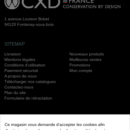
1 avenue Louison Bobet
94120 Fontenay-sous-bois
SITEMAP
Livraison
Nouveaux produits
Mentions légales
Meilleures ventes
Conditions d'utilisation
Promotions
Paiement sécurisé
Mon compte
A propos de nous
Télécharger nos catalogues
Contactez-nous
Plan du site
Formulaire de rétractation
NEWSLETTER
Ce magasin vous demande d'accepter les cookies afin
S’ABONNER