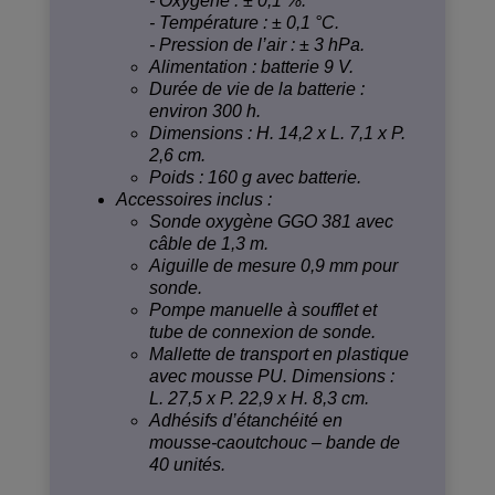
- Oxygène : ± 0,1 %.
- Température : ± 0,1 °C.
- Pression de l’air : ± 3 hPa.
Alimentation : batterie 9 V.
Durée de vie de la batterie :
environ 300 h.
Dimensions : H. 14,2 x L. 7,1 x P.
2,6 cm.
Poids : 160 g avec batterie.
Accessoires inclus :
Sonde oxygène GGO 381 avec
câble de 1,3 m.
Aiguille de mesure 0,9 mm pour
sonde.
Pompe manuelle à soufflet et
tube de connexion de sonde.
Mallette de transport en plastique
avec mousse PU. Dimensions :
L. 27,5 x P. 22,9 x H. 8,3 cm.
Adhésifs d’étanchéité en
mousse-caoutchouc – bande de
40 unités.