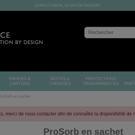
10 ANS D’UNION, 35 ANS DE PASSION !
PAPIERS &
BOITES &
PROTECTIONS
CARTONS
CHEMISES
TRANSPARENTES
PHO
roSorb en sachet
cks, merci de nous contacter afin de connaître la disponibilité de 
ProSorb en sachet