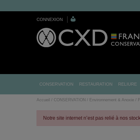
CONNEXION
CONSERVATION
RESTAURATION
RELIURE
Accueil
CONSERVATION
Environnement & Anoxie
P
Notre site internet n’est pas relié à nos sto