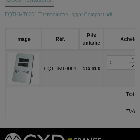
EQTHMT0001 Thermomètre Hygro Compact.pdf
Prix
Image
Réf.
Acheter
unitaire
EQTHMT0001
115,61 €
Tota
P
TVA: 