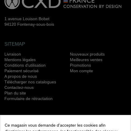
1 avenue Louison Bobet
94120 Fontenay-sous-bois
SITEMAP
Livraison
Nouveaux produits
Mentions légales
Meilleures ventes
Conditions d'utilisation
Promotions
Paiement sécurisé
Mon compte
A propos de nous
Télécharger nos catalogues
Contactez-nous
Plan du site
Formulaire de rétractation
NEWSLETTER
Ce magasin vous demande d'accepter les cookies afin
S’ABONNER