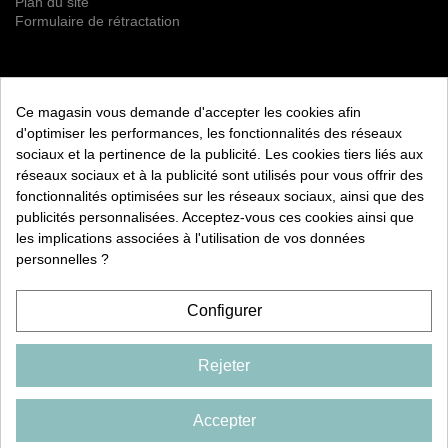
Plan du site
Formulaire de rétractation
NEWSLETTER
Ce magasin vous demande d'accepter les cookies afin
S’ABONNER
d'optimiser les performances, les fonctionnalités des réseaux
sociaux et la pertinence de la publicité. Les cookies tiers liés aux
Vous pouvez vous désinscrire à tout moment. Vous trouverez
réseaux sociaux et à la publicité sont utilisés pour vous offrir des
pour cela nos informations de contact dans les conditions
fonctionnalités optimisées sur les réseaux sociaux, ainsi que des
d'utilisation du site.
publicités personnalisées. Acceptez-vous ces cookies ainsi que
les implications associées à l'utilisation de vos données
RETROUVEZ NOUS ÉGALEMENT SUR LES RÉSEAUX
SOCIAUX :
personnelles ?
Configurer
Rejeter
COPYRIGHT 2026 CXD
FRANCE. TOUS DROITS
RESERVÉS
Accepter
Livraison
Mentions légales
Conditions d'utilisation