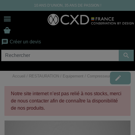
10 ANS D’UNION, 35 ANS DE PASSION !
message
Créer un devis

Accueil
RESTAURATION
Equipement
Compresseur Bambi

Notre site internet n’est pas relié à nos stocks, merci
de nous contacter afin de connaître la disponibilité
de nos produits.