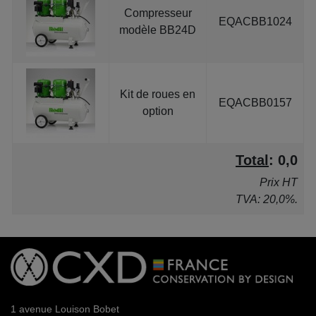
Compresseur
EQACBB1024
modèle BB24D
Kit de roues en
EQACBB0157
option
Total
:
0,0
Prix HT
TVA: 20,0%.
1 avenue Louison Bobet