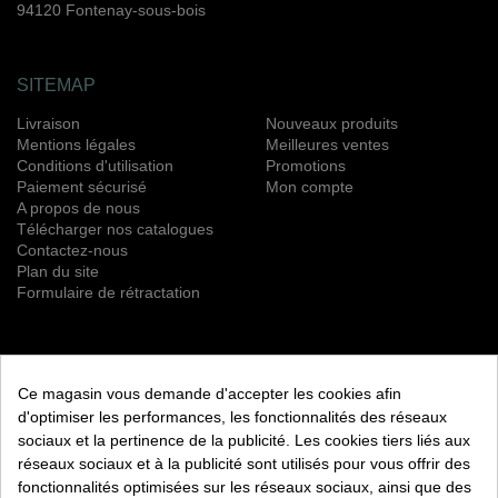
94120 Fontenay-sous-bois
SITEMAP
Livraison
Nouveaux produits
Mentions légales
Meilleures ventes
Conditions d'utilisation
Promotions
Paiement sécurisé
Mon compte
A propos de nous
Télécharger nos catalogues
Contactez-nous
Plan du site
Formulaire de rétractation
NEWSLETTER
Ce magasin vous demande d'accepter les cookies afin
S’ABONNER
d'optimiser les performances, les fonctionnalités des réseaux
sociaux et la pertinence de la publicité. Les cookies tiers liés aux
Vous pouvez vous désinscrire à tout moment. Vous trouverez
réseaux sociaux et à la publicité sont utilisés pour vous offrir des
pour cela nos informations de contact dans les conditions
fonctionnalités optimisées sur les réseaux sociaux, ainsi que des
d'utilisation du site.