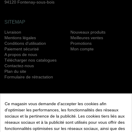
94120 Fontenay-sous-bois
SITEMAP
Livraison
Nouveaux produits
Mentions légales
Meilleures ventes
Conditions d'utilisation
Promotions
Paiement sécurisé
Mon compte
A propos de nous
Télécharger nos catalogues
Contactez-nous
Plan du site
Formulaire de rétractation
NEWSLETTER
Ce magasin vous demande d'accepter les cookies afin
S’ABONNER
d'optimiser les performances, les fonctionnalités des réseaux
sociaux et la pertinence de la publicité. Les cookies tiers liés aux
Vous pouvez vous désinscrire à tout moment. Vous trouverez
réseaux sociaux et à la publicité sont utilisés pour vous offrir des
pour cela nos informations de contact dans les conditions
fonctionnalités optimisées sur les réseaux sociaux, ainsi que des
d'utilisation du site.