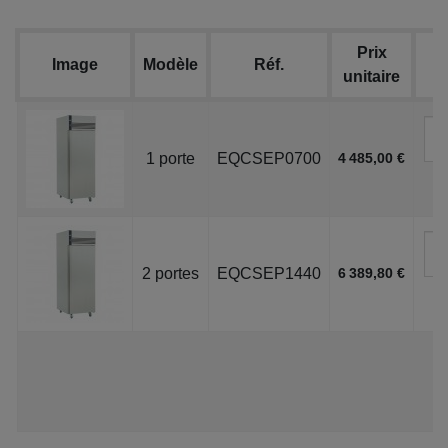
Prix
Image
Modèle
Réf.
unitaire
1 porte
EQCSEP0700
4 485,00 €
2 portes
EQCSEP1440
6 389,80 €