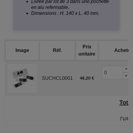
Livrée par lot de 3 dans une pochette
en alu refermable.
Dimensions : H. 140 x L. 40 mm.
Prix
Image
Réf.
Acheter
unitaire
SUCHCL0001
46,20 €
Tota
P
TVA: 