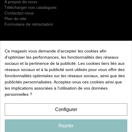
A propos de nous
Télécharger nos catalogues
Contactez-nous
Plan du site
Formulaire de rétractation
NEWSLETTER
Ce magasin vous demande d'accepter les cookies afin
S’ABONNER
d'optimiser les performances, les fonctionnalités des réseaux
sociaux et la pertinence de la publicité. Les cookies tiers liés aux
Vous pouvez vous désinscrire à tout moment. Vous trouverez
réseaux sociaux et à la publicité sont utilisés pour vous offrir des
pour cela nos informations de contact dans les conditions
fonctionnalités optimisées sur les réseaux sociaux, ainsi que des
d'utilisation du site.
publicités personnalisées. Acceptez-vous ces cookies ainsi que
les implications associées à l'utilisation de vos données
RETROUVEZ NOUS ÉGALEMENT SUR LES RÉSEAUX
SOCIAUX :
personnelles ?
Configurer
Rejeter
COPYRIGHT 2026 CXD