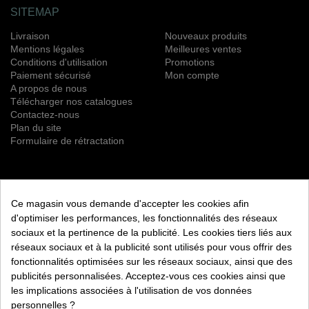
SITEMAP
Livraison
Nouveaux produits
Mentions légales
Meilleures ventes
Conditions d'utilisation
Promotions
Paiement sécurisé
Mon compte
A propos de nous
Télécharger nos catalogues
Contactez-nous
Plan du site
Formulaire de rétractation
NEWSLETTER
Ce magasin vous demande d'accepter les cookies afin
S’ABONNER
d'optimiser les performances, les fonctionnalités des réseaux
sociaux et la pertinence de la publicité. Les cookies tiers liés aux
Vous pouvez vous désinscrire à tout moment. Vous trouverez
réseaux sociaux et à la publicité sont utilisés pour vous offrir des
pour cela nos informations de contact dans les conditions
fonctionnalités optimisées sur les réseaux sociaux, ainsi que des
d'utilisation du site.
publicités personnalisées. Acceptez-vous ces cookies ainsi que
les implications associées à l'utilisation de vos données
RETROUVEZ NOUS ÉGALEMENT SUR LES RÉSEAUX
SOCIAUX :
personnelles ?