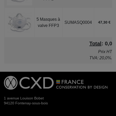
5 Masques à
SUMASQ0004
47,30 €
valve FFP3
Total
:
0,0
Prix HT
TVA: 20,0%.
1 avenue Louison Bobet
94120 Fontenay-sous-bois