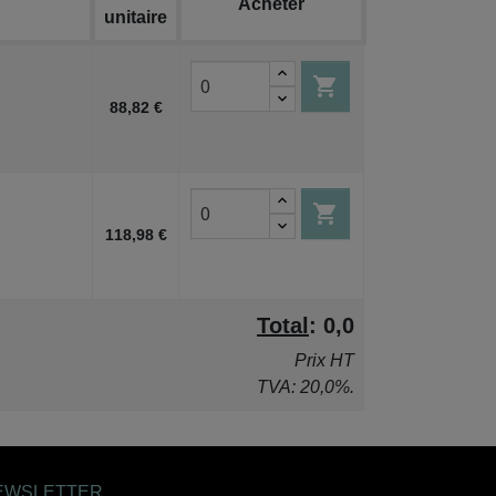
Acheter
unitaire

88,82 €

118,98 €
Total
:
0,0
Prix HT
TVA: 20,0%.
EWSLETTER