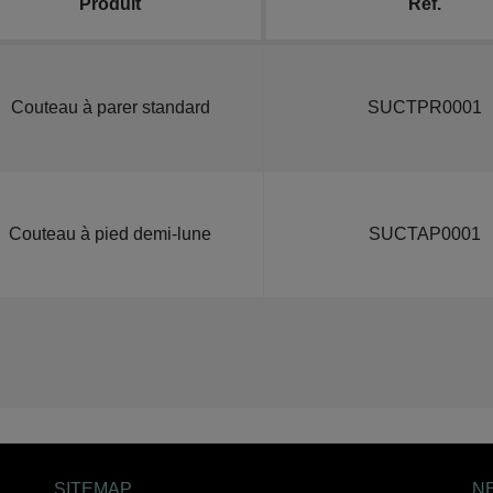
Produit
Réf.
Couteau à parer standard
SUCTPR0001
Couteau à pied demi-lune
SUCTAP0001
SITEMAP
N