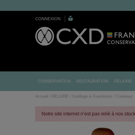
CONNEXION
CONSERVATION
RESTAURATION
RELIURE
Accueil
RELIURE
Outillage & Fournitures
Couteaux
Notre site internet n’est pas relié à nos sto