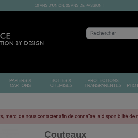
10 ANS D’UNION, 35 ANS DE PASSION !
PAPIERS &
BOITES &
PROTECTIONS
CARTONS
CHEMISES
TRANSPARENTES
PHO
cks, merci de nous contacter afin de connaître la disponibilité de 
Couteaux