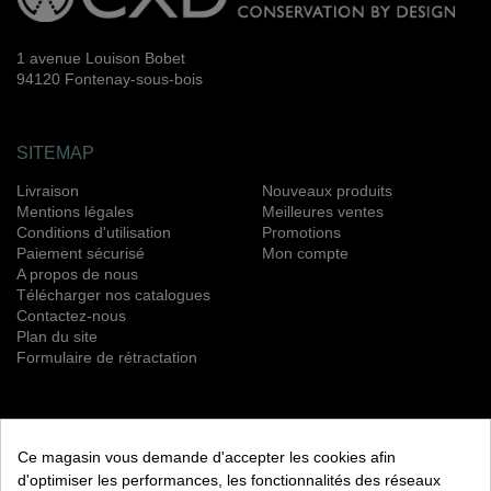
1 avenue Louison Bobet
94120 Fontenay-sous-bois
SITEMAP
Livraison
Nouveaux produits
Mentions légales
Meilleures ventes
Conditions d'utilisation
Promotions
Paiement sécurisé
Mon compte
A propos de nous
Télécharger nos catalogues
Contactez-nous
Plan du site
Formulaire de rétractation
NEWSLETTER
Ce magasin vous demande d'accepter les cookies afin
S’ABONNER
d'optimiser les performances, les fonctionnalités des réseaux