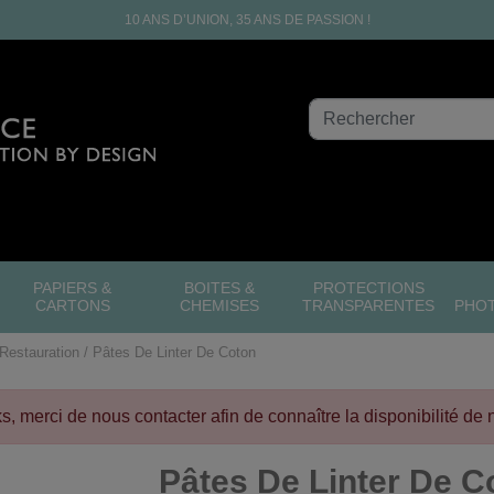
10 ANS D’UNION, 35 ANS DE PASSION !
PAPIERS &
BOITES &
PROTECTIONS
CARTONS
CHEMISES
TRANSPARENTES
PHO
Restauration
Pâtes De Linter De Coton
cks, merci de nous contacter afin de connaître la disponibilité de 
Pâtes De Linter De C