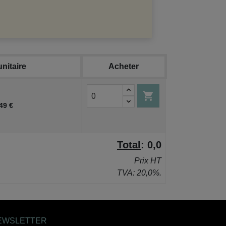
unitaire
Acheter

49 €
Total
:
0,0
Prix HT
TVA: 20,0%.
EWSLETTER