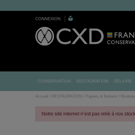
CONNEXION
CONSERVATION
RESTAURATION
RELIURE
Accueil
RESTAURATION
Papiers & Rubans
Rouleau
Notre site internet n’est pas relié à nos sto