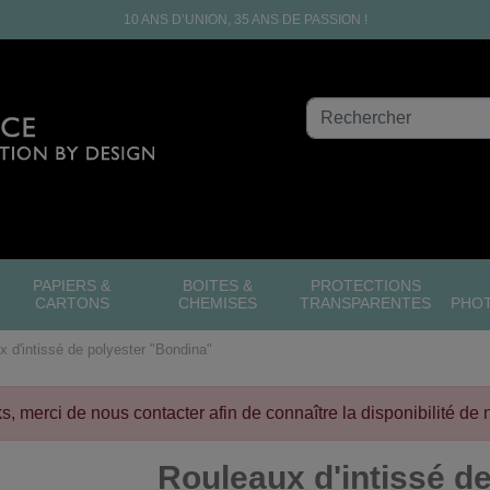
10 ANS D’UNION, 35 ANS DE PASSION !
PAPIERS &
BOITES &
PROTECTIONS
CARTONS
CHEMISES
TRANSPARENTES
PHO
x d'intissé de polyester "Bondina"
cks, merci de nous contacter afin de connaître la disponibilité de 
Rouleaux d'intissé d