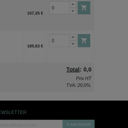

107,25 €

185,63 €
Total
:
0,0
Prix HT
TVA: 20,0%.
EWSLETTER
S’ABONNER