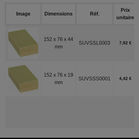
Prix
Image
Dimensions
Réf.
unitaire
152 x 76 x 44
SUVSSL0003
7,92 €
mm
152 x 76 x 19
SUVSSS0001
4,42 €
mm