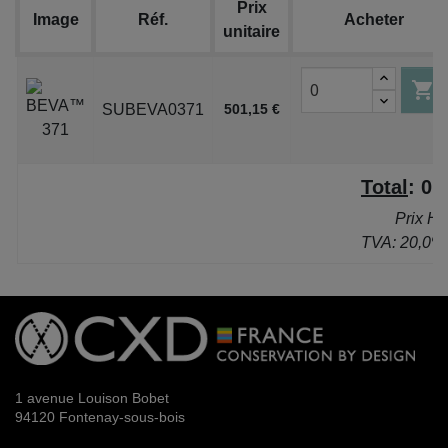
Prix
Image
Réf.
Acheter
unitaire

SUBEVA0371
501,15 €
Total
:
0,
Prix H
TVA: 20,0%
1 avenue Louison Bobet
94120 Fontenay-sous-bois