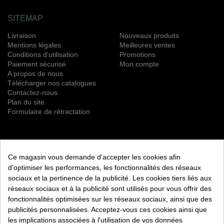
SITEMAP
Livraison
Nouveaux produits
Mentions légales
Meilleures ventes
Conditions d'utilisation
Promotions
Paiement sécurisé
Mon compte
A propos de nous
Télécharger nos catalogues
Contactez-nous
Plan du site
Formulaire de rétractation
NEWSLETTER
Ce magasin vous demande d'accepter les cookies afin
S’ABONNER
d'optimiser les performances, les fonctionnalités des réseaux
sociaux et la pertinence de la publicité. Les cookies tiers liés aux
Vous pouvez vous désinscrire à tout moment. Vous trouverez
réseaux sociaux et à la publicité sont utilisés pour vous offrir des
pour cela nos informations de contact dans les conditions
fonctionnalités optimisées sur les réseaux sociaux, ainsi que des
d'utilisation du site.
publicités personnalisées. Acceptez-vous ces cookies ainsi que
les implications associées à l'utilisation de vos données
RETROUVEZ NOUS ÉGALEMENT SUR LES RÉSEAUX