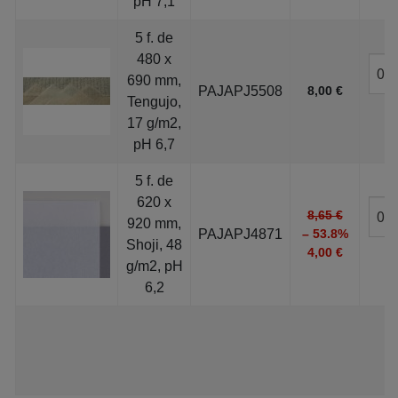
pH 7,1
5 f. de
480 x
690 mm,
PAJAPJ5508
8,00 €
Tengujo,
17 g/m2,
pH 6,7
5 f. de
620 x
8,65 €
920 mm,
PAJAPJ4871
– 53.8%
Shoji, 48
4,00 €
g/m2, pH
6,2