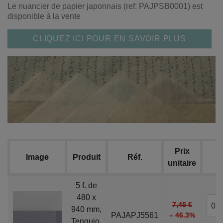
Le nuancier de papier japonnais (ref: PAJPSB0001) est
disponible à la vente
CLIQUEZ ICI POUR EN SAVOIR PLUS
Prix
Image
Produit
Réf.
unitaire
5 f. de
480 x
7,45 €
940 mm,
PAJAPJ5561
– 46.3%
Tengujo,