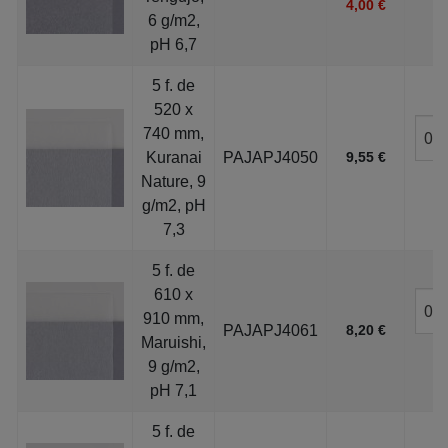
4,00 €
6 g/m2,
pH 6,7
5 f. de
520 x
740 mm,
Kuranai
PAJAPJ4050
9,55 €
Nature, 9
g/m2, pH
7,3
5 f. de
610 x
910 mm,
PAJAPJ4061
8,20 €
Maruishi,
9 g/m2,
pH 7,1
5 f. de