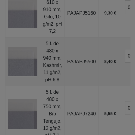
610 x
910 mm,
PAJAPJ5160
9,30 €
Gifu, 10
g/m2, pH
7,2
5 f. de
480 x
940 mm,
PAJAPJ5500
8,40 €
Kashmir,
11 g/m2,
pH 6,8
5 f. de
480 x
750 mm,
Bib
PAJAPJ7240
5,55 €
Tengujo,
12 g/m2,