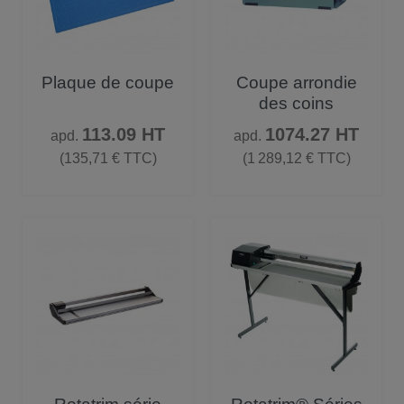
Plaque de coupe
Coupe arrondie
des coins
Prix
Prix
113.09 HT
1074.27 HT
apd.
apd.
(135,71 € TTC)
(1 289,12 € TTC)