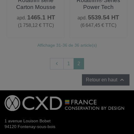
Rotatrim série
Rotatrim® Séries
Carton Mousse
Power Tech
Prix
Prix
1465.1 HT
5539.54 HT
apd.
apd.
(1 758,12 € TTC)
(6 647,45 € TTC)
Affichage 31-36 de 36 article(s)
Précédent

1
2

Retour en haut
1 avenue Louison Bobet
94120 Fontenay-sous-bois