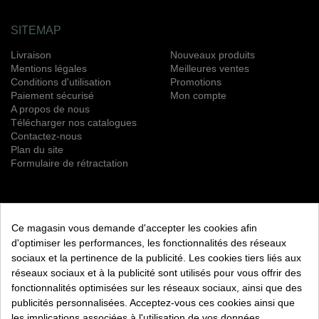
SITEMAP
Livraison
Nouveaux produits
Mentions légales
Meilleures ventes
Conditions d'utilisation
Promotions
Paiement sécurisé
Mon compte
A propos de nous
Télécharger nos catalogues
Contactez-nous
Plan du site
Formulaire de rétractation
NEWSLETTER
Ce magasin vous demande d'accepter les cookies afin
S’ABONNER
d'optimiser les performances, les fonctionnalités des réseaux
sociaux et la pertinence de la publicité. Les cookies tiers liés aux
Vous pouvez vous désinscrire à tout moment. Vous trouverez
réseaux sociaux et à la publicité sont utilisés pour vous offrir des
pour cela nos informations de contact dans les conditions
fonctionnalités optimisées sur les réseaux sociaux, ainsi que des
d'utilisation du site.
publicités personnalisées. Acceptez-vous ces cookies ainsi que
les implications associées à l'utilisation de vos données
RETROUVEZ NOUS ÉGALEMENT SUR LES RÉSEAUX