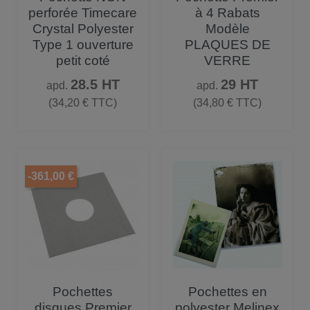
perforée Timecare
à 4 Rabats
Crystal Polyester
Modèle
Type 1 ouverture
PLAQUES DE
petit coté
VERRE
Prix
Prix
28.5 HT
29 HT
apd.
apd.
(34,20 € TTC)
(34,80 € TTC)
-361,00 €
Pochettes
Pochettes en
disques Premier
polyester Melinex