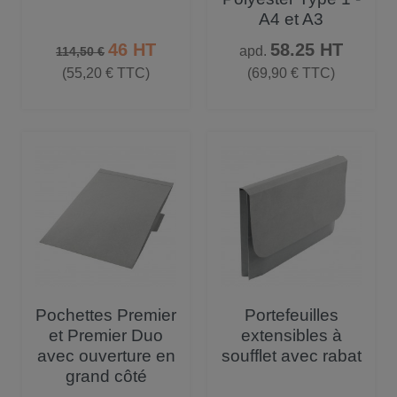
A4 et A3
Prix de base
Prix
Prix
46 HT
58.25 HT
apd.
114,50 €
(55,20 € TTC)
(69,90 € TTC)
Pochettes Premier
Portefeuilles
et Premier Duo
extensibles à
avec ouverture en
soufflet avec rabat
grand côté