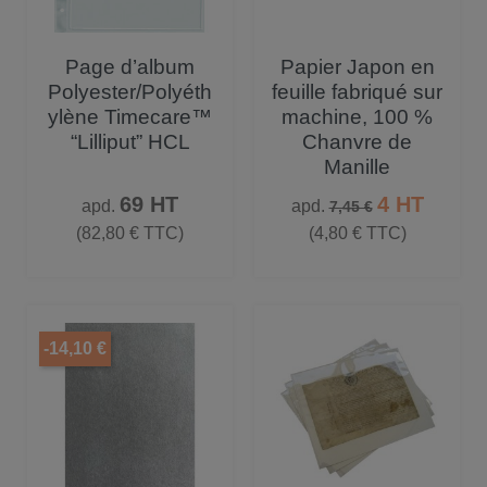
Page d’album
Papier Japon en
Polyester/Polyéth
feuille fabriqué sur
ylène Timecare™
machine, 100 %
“Lilliput” HCL
Chanvre de
Manille
Prix
Prix de base
Prix
69 HT
4 HT
apd.
apd.
7,45 €
(82,80 € TTC)
(4,80 € TTC)
-14,10 €