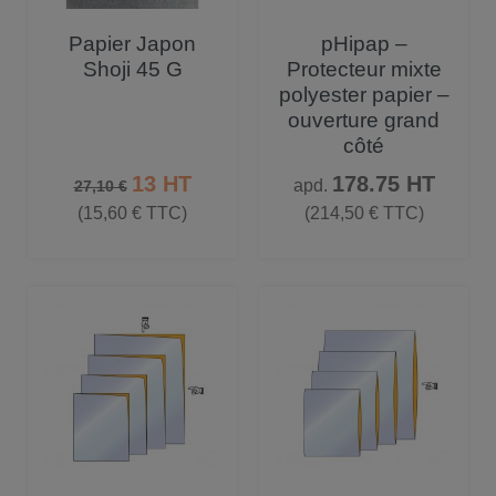
Papier Japon
pHipap –
Shoji 45 G
Protecteur mixte
polyester papier –
ouverture grand
côté
Prix de base
Prix
Prix
13 HT
178.75 HT
apd.
27,10 €
(15,60 € TTC)
(214,50 € TTC)