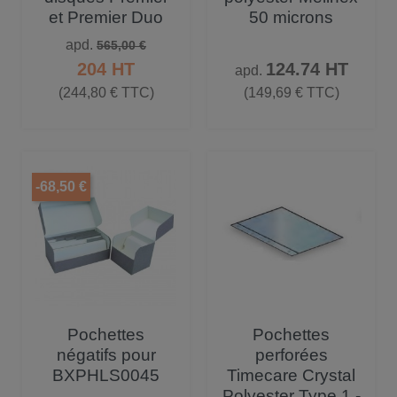
et Premier Duo
50 microns
Prix de base
Prix
apd.
565,00 €
Prix
204 HT
124.74 HT
apd.
(244,80 € TTC)
(149,69 € TTC)
-68,50 €
Pochettes
Pochettes
négatifs pour
perforées
BXPHLS0045
Timecare Crystal
Polyester Type 1 -