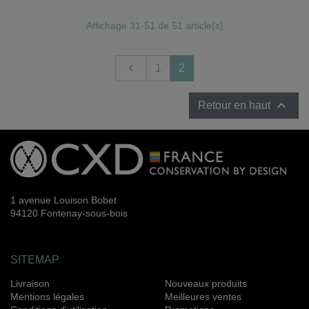
Affichage 31-51 de 51 article(s)
Précédent

1
2

Retour en haut
1 avenue Louison Bobet
94120 Fontenay-sous-bois
SITEMAP
Livraison
Nouveaux produits
Mentions légales
Meilleures ventes