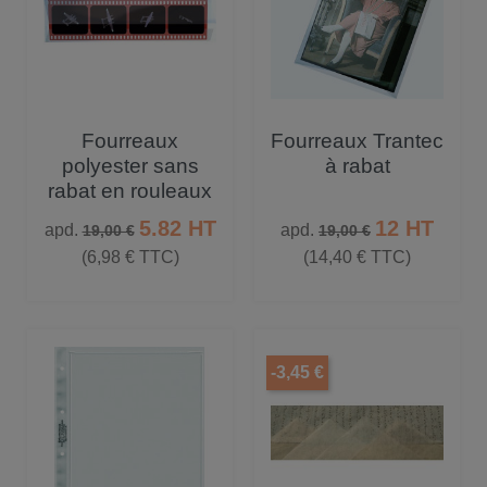
Fourreaux
Fourreaux Trantec
polyester sans
à rabat
rabat en rouleaux
Prix de base
Prix
Prix de base
Prix
5.82 HT
12 HT
apd.
apd.
19,00 €
19,00 €
(6,98 € TTC)
(14,40 € TTC)
-3,45 €