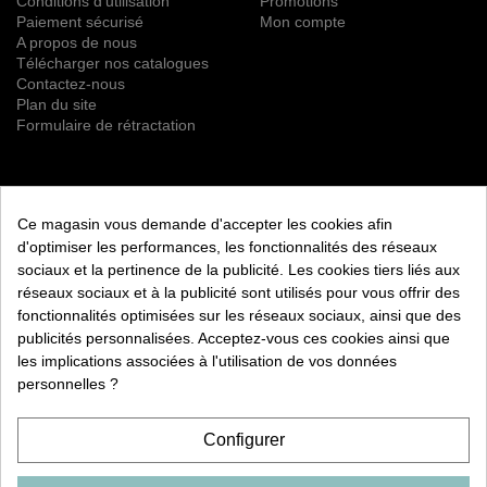
Conditions d'utilisation
Promotions
Paiement sécurisé
Mon compte
A propos de nous
Télécharger nos catalogues
Contactez-nous
Plan du site
Formulaire de rétractation
NEWSLETTER
Ce magasin vous demande d'accepter les cookies afin
S’ABONNER
d'optimiser les performances, les fonctionnalités des réseaux
sociaux et la pertinence de la publicité. Les cookies tiers liés aux
Vous pouvez vous désinscrire à tout moment. Vous trouverez
réseaux sociaux et à la publicité sont utilisés pour vous offrir des
pour cela nos informations de contact dans les conditions
fonctionnalités optimisées sur les réseaux sociaux, ainsi que des
d'utilisation du site.
publicités personnalisées. Acceptez-vous ces cookies ainsi que
les implications associées à l'utilisation de vos données
RETROUVEZ NOUS ÉGALEMENT SUR LES RÉSEAUX
SOCIAUX :
personnelles ?
Configurer