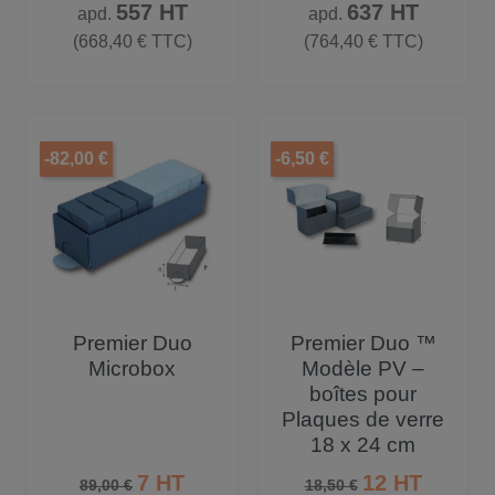
Prix
Prix
557 HT
637 HT
apd.
apd.
(668,40 € TTC)
(764,40 € TTC)
-82,00 €
-6,50 €
Premier Duo
Premier Duo ™
Microbox
Modèle PV –
boîtes pour
Plaques de verre
18 x 24 cm
Prix de base
Prix
Prix de base
Prix
7 HT
12 HT
89,00 €
18,50 €