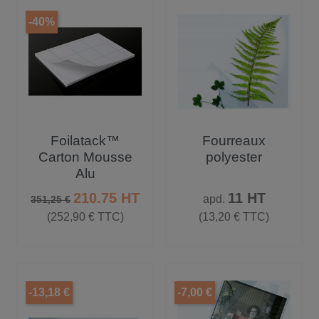
-40%
Foilatack™
Fourreaux
Carton Mousse
polyester
Alu
Prix de base
Prix
Prix
210.75 HT
11 HT
apd.
351,25 €
(252,90 € TTC)
(13,20 € TTC)
-13,18 €
-7,00 €