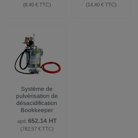
(8,40 € TTC)
(14,40 € TTC)
Système de
pulvérisation de
désacidification
Bookkeeper
Prix
652.14 HT
apd.
(782,57 € TTC)